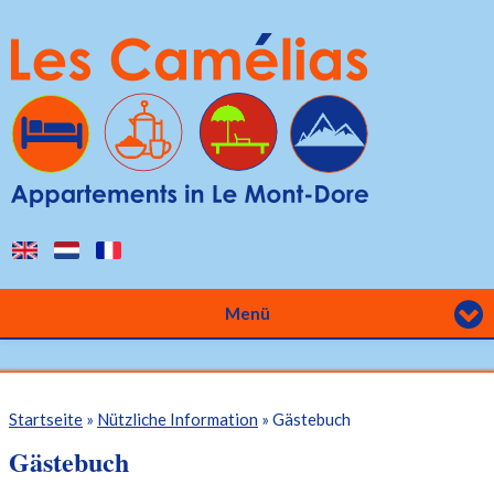
Direkt zum Inhalt
Menü
Sie sind hier
Startseite
»
Nützliche Information
» Gästebuch
Gästebuch