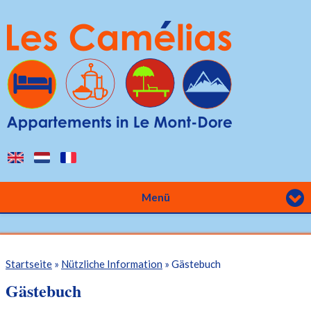
Direkt zum Inhalt
Menü
Sie sind hier
Startseite
»
Nützliche Information
» Gästebuch
Gästebuch